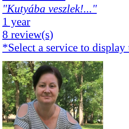
"Kutyába veszlek!..."
1 year
8 review(s)
*Select a service to display 