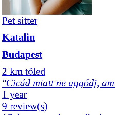
Pet sitter
Katalin
Budapest
2 km tőled
"Cicád miatt ne aggódj, amí
1 year
9 review(s)