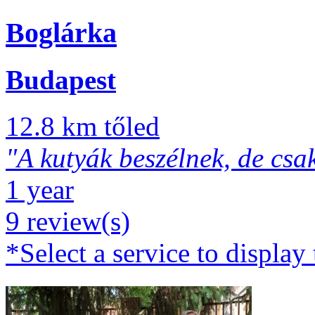
Boglárka
Budapest
12.8 km tőled
"A kutyák beszélnek, de csa
1 year
9 review(s)
*Select a service to display 