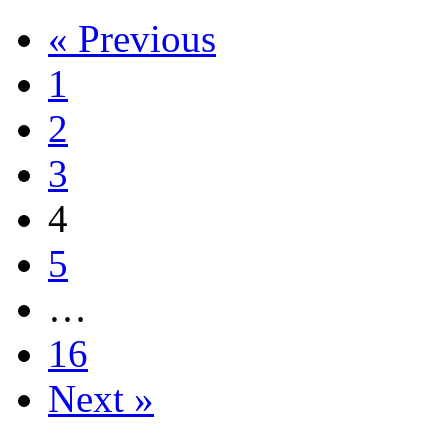
« Previous
1
2
3
4
5
…
16
Next »