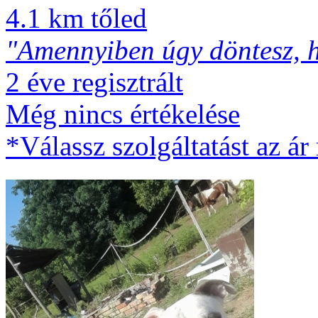
4.1 km tőled
"Amennyiben úgy döntesz, h
2 éve regisztrált
Még nincs értékelése
*Válassz szolgáltatást az ár