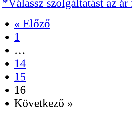
*Válassz szolgáltatást az ár
« Előző
1
…
14
15
16
Következő »