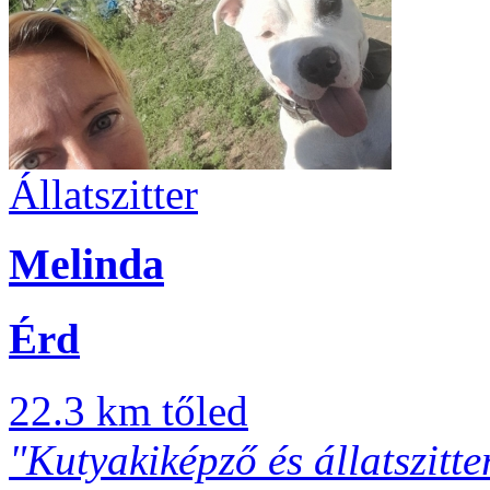
Állatszitter
Melinda
Érd
22.3 km tőled
"Kutyakiképző és állatszitte