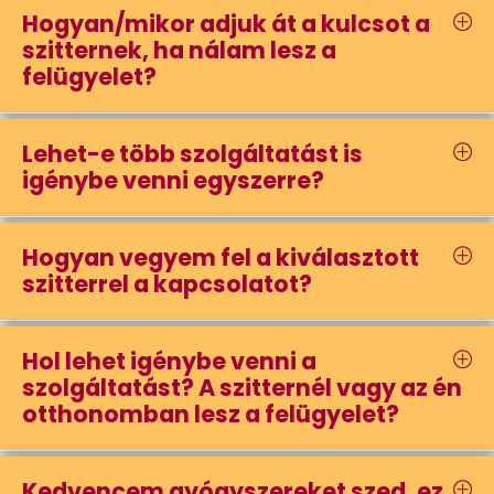
Hogyan/mikor adjuk át a kulcsot a
szitternek, ha nálam lesz a
felügyelet?
Lehet-e több szolgáltatást is
igénybe venni egyszerre?
Hogyan vegyem fel a kiválasztott
szitterrel a kapcsolatot?
Hol lehet igénybe venni a
szolgáltatást? A szitternél vagy az én
otthonomban lesz a felügyelet?
Kedvencem gyógyszereket szed, ez