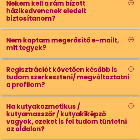
Nekem kell a rám bízott
házikedvencnek eledelt
biztosítanom?
Nem kaptam megerősítő e-mailt,
mit tegyek?
Regisztrációt követően később is
tudom szerkeszteni/ megváltoztatni
a profilom?
Ha kutyakozmetikus /
kutyamasszőr / kutyakiképző
vagyok, ezeket is fel tudom tüntetni
az oldalon?