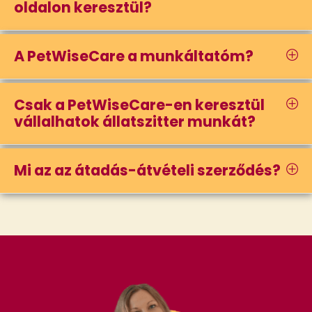
oldalon keresztül?
A PetWiseCare a munkáltatóm?
Csak a PetWiseCare-en keresztül
vállalhatok állatszitter munkát?
Mi az az átadás-átvételi szerződés?