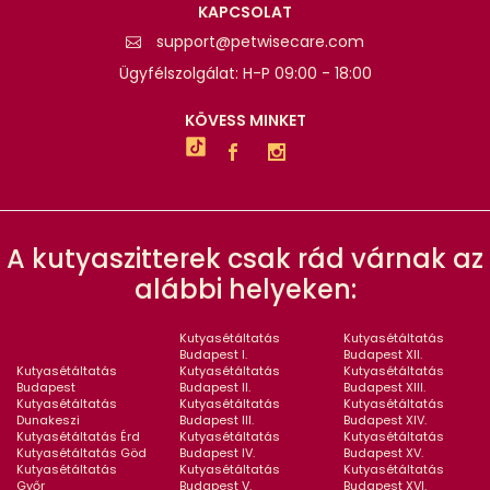
KAPCSOLAT
support@petwisecare.com
Ügyfélszolgálat: H-P 09:00 - 18:00
KÖVESS MINKET
A kutyaszitterek csak rád várnak az
alábbi helyeken:
Kutyasétáltatás
Kutyasétáltatás
Budapest I.
Budapest XII.
Kutyasétáltatás
Kutyasétáltatás
Kutyasétáltatás
Budapest
Budapest II.
Budapest XIII.
Kutyasétáltatás
Kutyasétáltatás
Kutyasétáltatás
Dunakeszi
Budapest III.
Budapest XIV.
Kutyasétáltatás Érd
Kutyasétáltatás
Kutyasétáltatás
Kutyasétáltatás Göd
Budapest IV.
Budapest XV.
Kutyasétáltatás
Kutyasétáltatás
Kutyasétáltatás
Győr
Budapest V.
Budapest XVI.