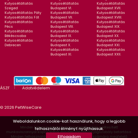
Kutyasétáltatás
Kutyasétáltatás
Kutyasétáltatás
Szeged
Budapest VI.
Budapest XVII.
Kutyasétáltatás Páty
Kutyasétáltatás
Kutyasétáltatás
Kutyasétáltatás Fót
Budapest VII.
Budapest XVIII.
Kutyasétáltatás
Kutyasétáltatás
Kutyasétáltatás
Pécs
Budapest VIII.
Budapest XIX.
Kutyasétáltatás
Kutyasétáltatás
Kutyasétáltatás
Békéscsaba
Budapest IX.
Budapest XX.
Kutyasétáltatás
Kutyasétáltatás
Kutyasétáltatás
Debrecen
Budapest X.
Budapest XXI.
Kutyasétáltatás
Kutyasétáltatás
Budapest XI.
Budapest XXII.
ÁSZF
Adatvédelem
© 2026 PetWiseCare
Weboldalunkon cookie-kat használunk, hogy a legjobb
Minden felhasználó kizárólagos felelőssége a létesített
felhasználói élményt nyújthassuk.
munkaviszonnyal kapcsolatos minden vonatkozó jogszabály betartása.
Elfogadom
Minden felhasználó kizárólagos felelőssége a számára megfelelő