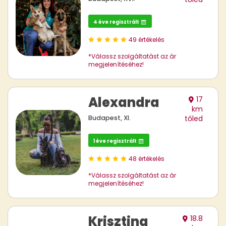
4 éve regisztrált
49 értékelés
*Válassz szolgáltatást az ár
megjelenítéséhez!
Alexandra
17
km
Budapest, XI.
tőled
1 éve regisztrált
48 értékelés
*Válassz szolgáltatást az ár
megjelenítéséhez!
Krisztina
18.8