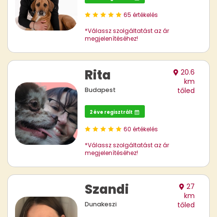
65 értékelés
*Válassz szolgáltatást az ár
megjelenítéséhez!
Rita
20.6
km
Budapest
tőled
2 éve regisztrált
60 értékelés
*Válassz szolgáltatást az ár
megjelenítéséhez!
Szandi
27
km
Dunakeszi
tőled