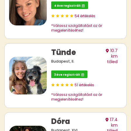
4 éve regisztrált
54 értékelés
*Válassz szolgáltatást az ár
megjelenítéséhez!
Tünde
10.7
km
Budapest, II.
tőled
3 éve regisztrált
51 értékelés
*Válassz szolgáltatást az ár
megjelenítéséhez!
Dóra
17.4
km
Budapest, XVI.
tőled