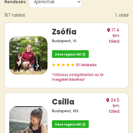
Rendezés:
157 találat
1. oldal
Zsófia
17.4
km
Budapest, VI.
tőled
2 éve regisztrált
101 értékelés
*Válassz szolgáltatást az ár
megjelenítéséhez!
Csilla
24.5
km
Budapest, XIX.
tőled
3 éve regisztrált