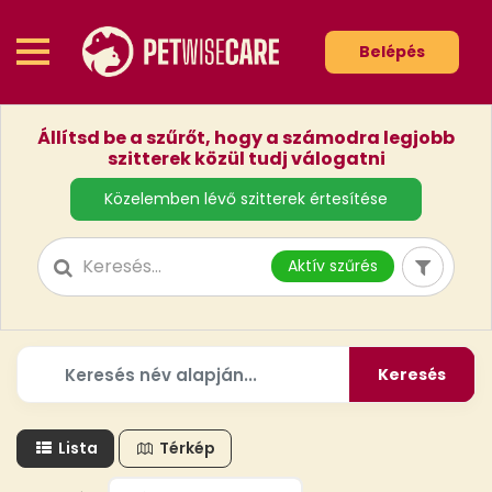
Belépés
Állítsd be a szűrőt, hogy a számodra legjobb
szitterek közül tudj válogatni
Közelemben lévő szitterek értesítése
Aktív szűrés
Keresés
Lista
Térkép