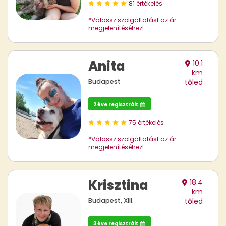
81 értékelés
*Válassz szolgáltatást az ár
megjelenítéséhez!
Anita
10.1
km
Budapest
tőled
2 éve regisztrált
75 értékelés
*Válassz szolgáltatást az ár
megjelenítéséhez!
Krisztina
18.4
km
Budapest, XIII.
tőled
3 éve regisztrált