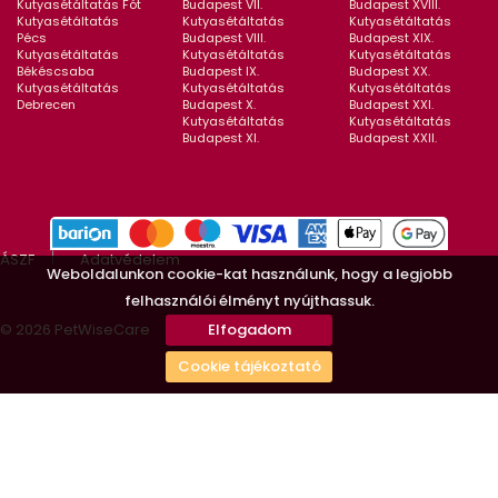
Kutyasétáltatás Fót
Budapest VII.
Budapest XVIII.
Kutyasétáltatás
Kutyasétáltatás
Kutyasétáltatás
Pécs
Budapest VIII.
Budapest XIX.
Kutyasétáltatás
Kutyasétáltatás
Kutyasétáltatás
Békéscsaba
Budapest IX.
Budapest XX.
Kutyasétáltatás
Kutyasétáltatás
Kutyasétáltatás
Debrecen
Budapest X.
Budapest XXI.
Kutyasétáltatás
Kutyasétáltatás
Budapest XI.
Budapest XXII.
ÁSZF
Adatvédelem
Weboldalunkon cookie-kat használunk, hogy a legjobb
felhasználói élményt nyújthassuk.
© 2026 PetWiseCare
Elfogadom
Cookie tájékoztató
Minden felhasználó kizárólagos felelőssége a létesített
munkaviszonnyal kapcsolatos minden vonatkozó jogszabály betartása.
Minden felhasználó kizárólagos felelőssége a számára megfelelő
állatszitter kiválasztása. A PetWisCare.com nem ügynökség, hanem egy
weboldal ahol a gazdik és állatszitterek egymásra találnak.