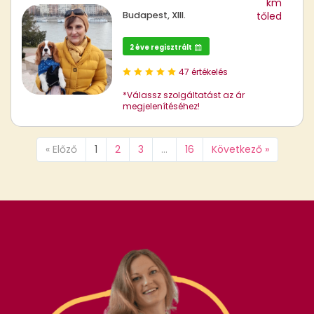
km
Budapest, XIII.
tőled
2 éve regisztrált
47 értékelés
*Válassz szolgáltatást az ár
megjelenítéséhez!
« Előző
1
2
3
…
16
Következő »