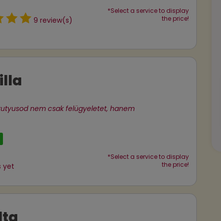
*Select a service to display
the price!
9 review(s)
lla
kutyusod nem csak felügyeletet, hanem
*Select a service to display
the price!
 yet
lta