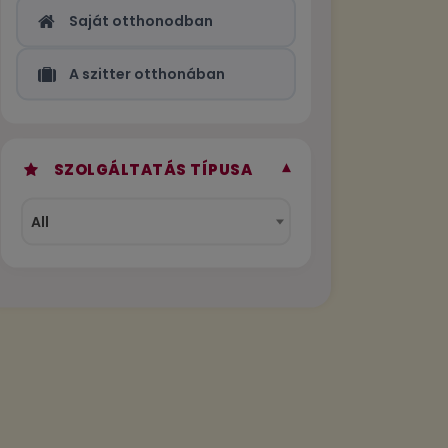
Saját otthonodban
A szitter otthonában
▾
SZOLGÁLTATÁS TÍPUSA
All