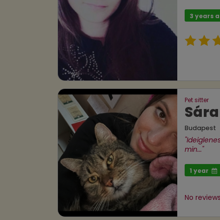
3 years 
Pet sitter
Sára
Budapest
"Ideiglen
min..."
1 year
No reviews