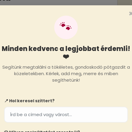
ás, szeretet és biztonság – mintha a
🐾
*Select a service to display
Minden kedvenc a legjobbat érdemli!
the price!
1 review(s)
❤️
Segítünk megtalálni a tökéletes, gondoskodó pótgazdit a
közeletekben. Kérlek, add meg, merre és miben
a
segíthetünk!
is kedvenc megérdemli az egyéni
📍 Hol keresel szittert?
."
s ago
*Select a service to display
the price!
1 review(s)