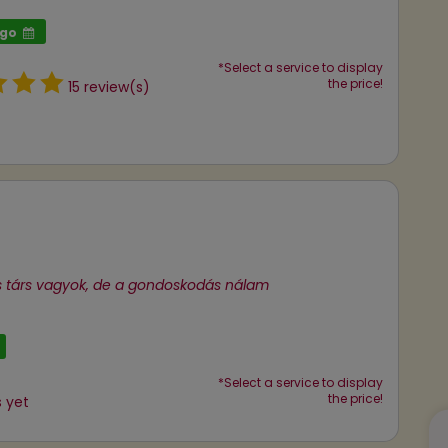
ago
*Select a service to display
the price!
15 review(s)
es társ vagyok, de a gondoskodás nálam
*Select a service to display
the price!
 yet