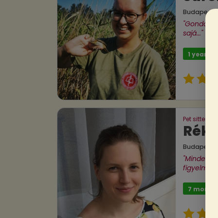
Budapest
"Gondoskod
sajá..."
1 year
Pet sitter
Rék
Budapest
"Minden k
figyelmet,..
7 month