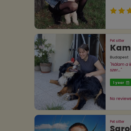
Pet sitter
Kami
Budapest
"Nálam a 
szer..."
1 year
No reviews
Pet sitter
Saro