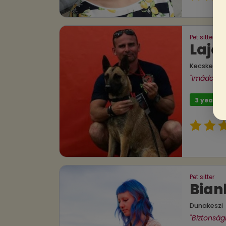
Pet sitter
Lajo
Kecskemé
"Imádok kut
3 years 
Pet sitter
Bian
Dunakeszi
"Biztonságb