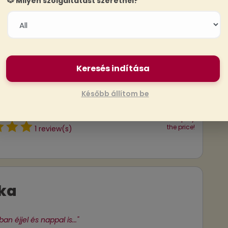
🐶 Milyen szolgáltatást szeretnél?
s
t
Keresés indítása
yákkal foglalkozni.?..."
Később állítom be
ago
*Select a service to display
the price!
1 review(s)
ka
an éjjel és nappal is..."