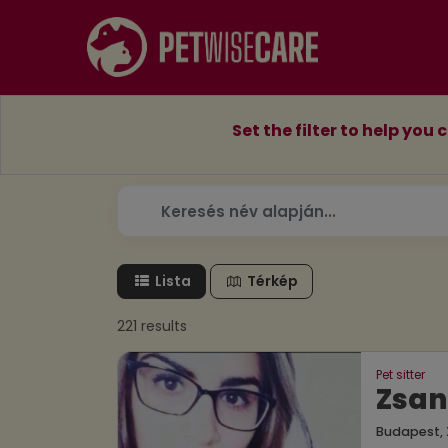
Set the filter to help you 
Lista
Térkép
221 results
Pet sitter
Zsan
Budapest, X