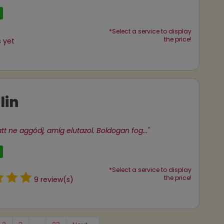
*Select a service to display
the price!
 yet
lin
tt ne aggódj, amíg elutazol. Boldogan fog..."
*Select a service to display
the price!
9 review(s)