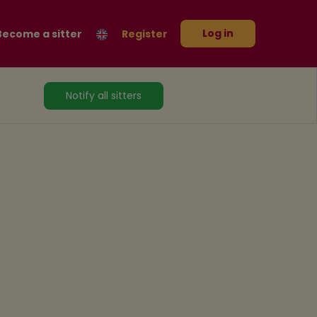
Log in
Become a sitter
Register
Notify all sitters