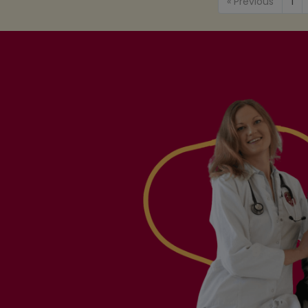
« Previous
1