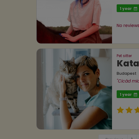
1 year
No reviews
Pet sitter
Kata
Budapest
"Cicád mia
1 year