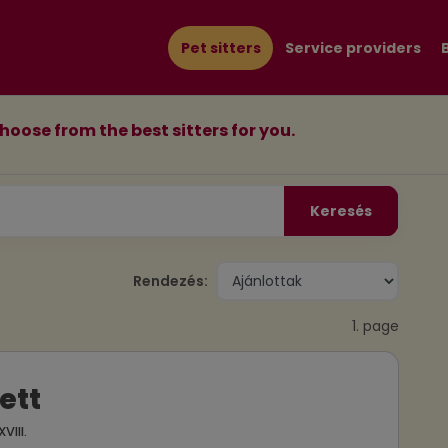
Pet sitters
Service providers
choose from the best sitters for you.
Keresés
Rendezés:
1. page
ett
VIII.