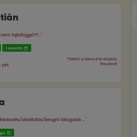
ztián
 nem fajtafüggő??..."
1 month
*Select a service to display
the price!
 yet
a
zitterkedés/sétáltatás/beugró látogatás ..."
ago