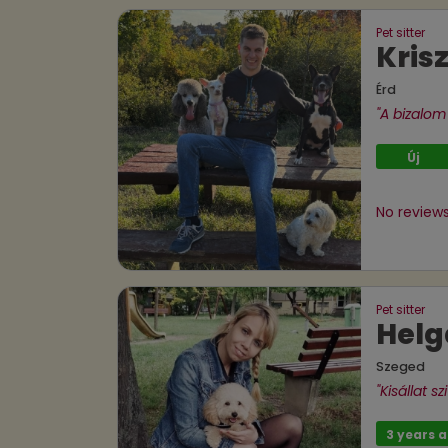
Pet sitter
Kris
Érd
"A bizalom
Új
No reviews
Pet sitter
Helg
Szeged
"Kisállat s
3 years 