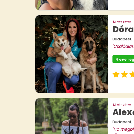
Állatszitter
Dóra
Budapest, 
"Családias 
4 éve reg
Állatszitter
Alex
Budapest, X
"Ha megbí