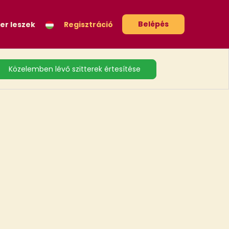
Belépés
ter leszek
Regisztráció
Közelemben lévő szitterek értesítése