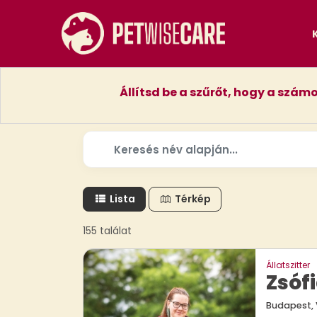
Állítsd be a szűrőt, hogy a szám
Lista
Térkép
155 találat
Állatszitter
Zsóf
Budapest, V