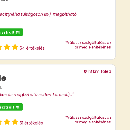
ecíz(néha túlságosan is?), megbízható
isztrált
*Válassz szolgáltatást az
ár megjelenítéséhez!
54 értékelés
18 km tőled
de
I.
kes és megbízható szittert keresel:)..."
isztrált
*Válassz szolgáltatást az
ár megjelenítéséhez!
51 értékelés