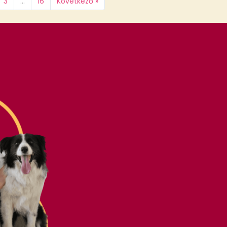
3
…
16
Következő »