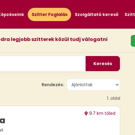
Képzéseink
Szitter Foglalás
Szolgáltató kereső
Szit
odra legjobb szitterek közül tudj válogatni
Keresés
Rendezés:
1. oldal
9.7 km tőled
ia
I.