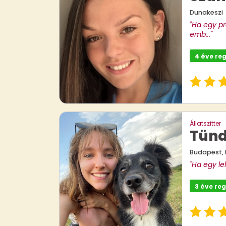
Dunakeszi
"Ha egy pr
emb..."
4 éve reg
Állatszitter
Tün
Budapest, I
"Ha egy lel
3 éve reg