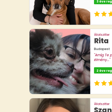
3 éve reg
Állatszitter
Rita
Budapest
"Amíg Te p
élmény..."
2 éve reg
Állatszitter
Szan