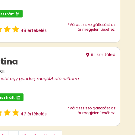
isztrált
*Válassz szolgáltatást az
ár megjelenítéséhez!
48 értékelés
9.1 km tőled
ztina
II.
ncét egy gondos, megbízható szitterre
isztrált
*Válassz szolgáltatást az
ár megjelenítéséhez!
47 értékelés