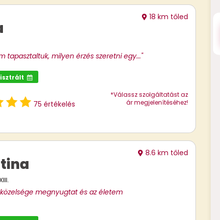
18 km tőled
a
m tapasztaltuk, milyen érzés szeretni egy..."
isztrált
*Válassz szolgáltatást az
ár megjelenítéséhez!
75 értékelés
8.6 km tőled
ztina
II.
k közelsége megnyugtat és az életem