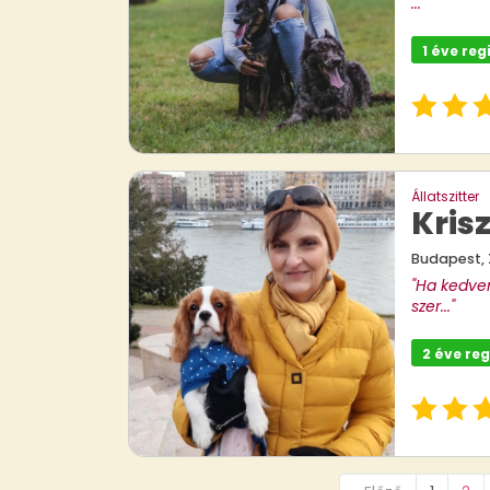
..."
1 éve reg
Állatszitter
Kris
Budapest, XI
"Ha kedve
szer..."
2 éve reg