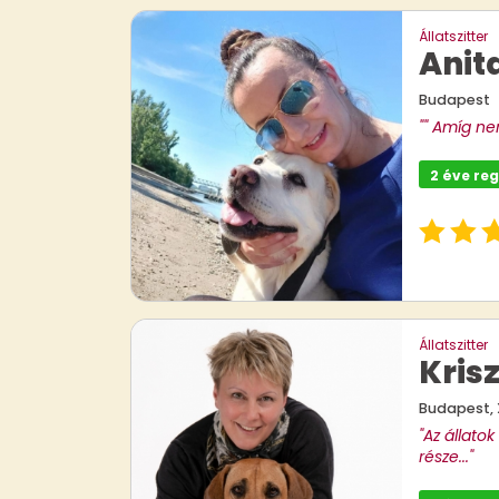
Állatszitter
Anit
Budapest
"" Amíg ne
2 éve reg
Állatszitter
Kris
Budapest, XI
"Az állato
része..."