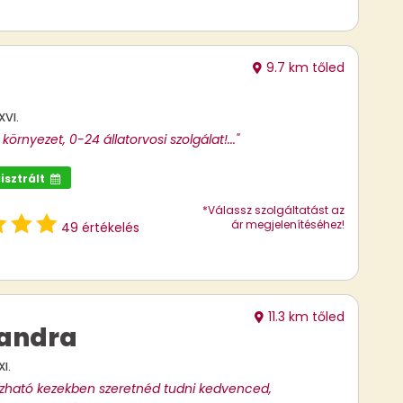
9.7 km tőled
XVI.
környezet, 0-24 állatorvosi szolgálat!..."
isztrált
*Válassz szolgáltatást az
ár megjelenítéséhez!
49 értékelés
11.3 km tőled
andra
I.
zható kezekben szeretnéd tudni kedvenced,