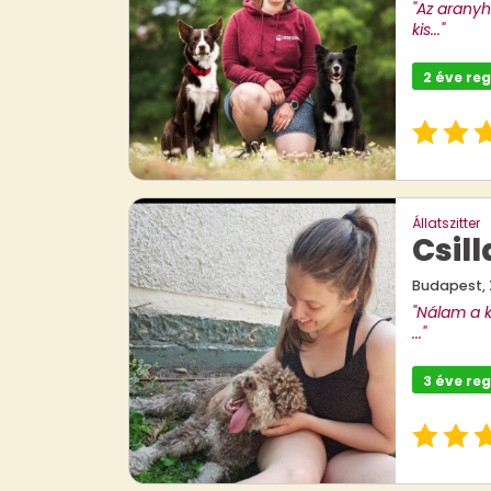
"Az arany
kis..."
2 éve reg
Állatszitter
Csill
Budapest, X
"Nálam a 
..."
3 éve reg