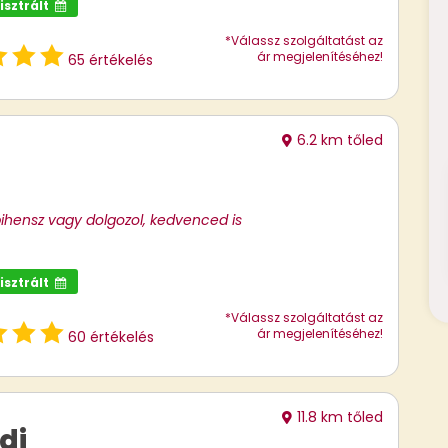
isztrált
*Válassz szolgáltatást az
ár megjelenítéséhez!
65 értékelés
6.2 km tőled
ihensz vagy dolgozol, kedvenced is
isztrált
*Válassz szolgáltatást az
ár megjelenítéséhez!
60 értékelés
11.8 km tőled
di