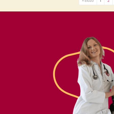
« Előző
1
2