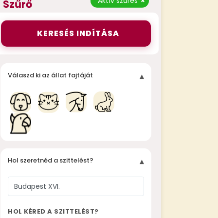
Aktív szűrés
×
Szűrő
KERESÉS INDÍTÁSA
Válaszd ki az állat fajtáját
▾
Hol szeretnéd a szittelést?
▾
HOL KÉRED A SZITTELÉST?