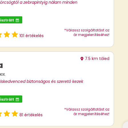
hörcsögtől a zebrapintyig nálam minden
isztrált
*Válassz szolgáltatást az
ár megjelenítéséhez!
101 értékelés
7.5 km tőled
a
IX.
kiskedvenced biztonságos és szerető kezek
isztrált
*Válassz szolgáltatást az
ár megjelenítéséhez!
81 értékelés