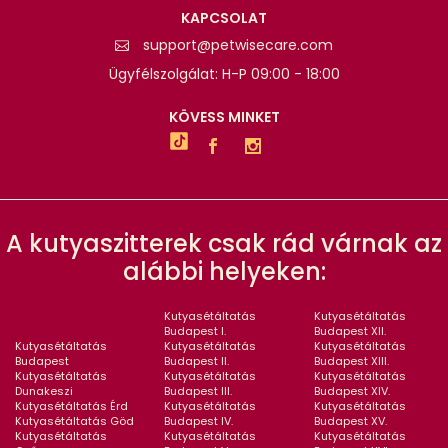
KAPCSOLAT
support@petwisecare.com
Ügyfélszolgálat: H-P 09:00 - 18:00
KÖVESS MINKET
A kutyaszitterek csak rád várnak az
alábbi helyeken:
Kutyasétáltatás
Kutyasétáltatás
Budapest I.
Budapest XII.
Kutyasétáltatás
Kutyasétáltatás
Kutyasétáltatás
Budapest
Budapest II.
Budapest XIII.
Kutyasétáltatás
Kutyasétáltatás
Kutyasétáltatás
Dunakeszi
Budapest III.
Budapest XIV.
Kutyasétáltatás Érd
Kutyasétáltatás
Kutyasétáltatás
Kutyasétáltatás Göd
Budapest IV.
Budapest XV.
Kutyasétáltatás
Kutyasétáltatás
Kutyasétáltatás