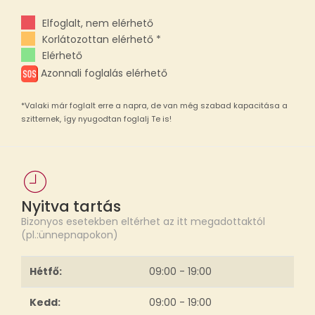
Elfoglalt, nem elérhető
Korlátozottan elérhető *
Elérhető
Azonnali foglalás elérhető
*Valaki már foglalt erre a napra, de van még szabad kapacitása a
szitternek, így nyugodtan foglalj Te is!
Nyitva tartás
Bizonyos esetekben eltérhet az itt megadottaktól
(pl.:ünnepnapokon)
Hétfő:
09:00 - 19:00
Kedd:
09:00 - 19:00