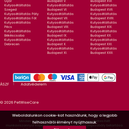
Győr
Budapest V.
Budapest XVI.
Kutyasétáltatás
Kutyasétáltatás
Kutyasétáltatás
Szeged
Budapest VI.
Budapest XVII.
Kutyasétáltatás Páty
Kutyasétáltatás
Kutyasétáltatás
Kutyasétáltatás Fót
Budapest VII.
Budapest XVIII.
Kutyasétáltatás
Kutyasétáltatás
Kutyasétáltatás
Pécs
Budapest VIII.
Budapest XIX.
Kutyasétáltatás
Kutyasétáltatás
Kutyasétáltatás
Békéscsaba
Budapest IX.
Budapest XX.
Kutyasétáltatás
Kutyasétáltatás
Kutyasétáltatás
Debrecen
Budapest X.
Budapest XXI.
Kutyasétáltatás
Kutyasétáltatás
Budapest XI.
Budapest XXII.
ÁSZF
Adatvédelem
© 2026 PetWiseCare
Weboldalunkon cookie-kat használunk, hogy a legjobb
Minden felhasználó kizárólagos felelőssége a létesített
felhasználói élményt nyújthassuk.
munkaviszonnyal kapcsolatos minden vonatkozó jogszabály betartása.