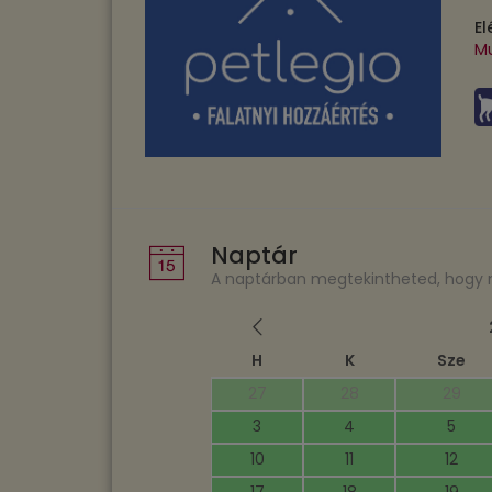
El
M
Naptár
A naptárban megtekintheted, hogy mik
H
K
Sze
27
28
29
3
4
5
10
11
12