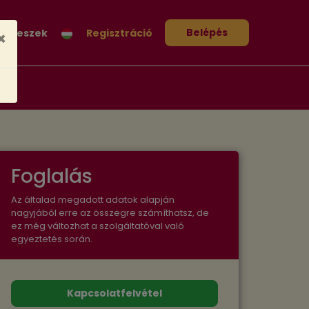
Belépés
ter leszek
Regisztráció
×
Foglalás
Az általad megadott adatok alapján
nagyjából erre az összegre számíthatsz, de
ez még változhat a szolgáltatóval való
egyeztetés során.