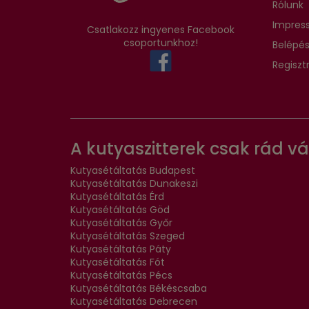
Rólunk
Impres
Csatlakozz ingyenes Facebook
csoportunkhoz!
Belépé
Regiszt
A kutyaszitterek csak rád v
Kutyasétáltatás Budapest
Kutyasétáltatás Dunakeszi
Kutyasétáltatás Érd
Kutyasétáltatás Göd
Kutyasétáltatás Győr
Kutyasétáltatás Szeged
Kutyasétáltatás Páty
Kutyasétáltatás Fót
Kutyasétáltatás Pécs
Kutyasétáltatás Békéscsaba
Kutyasétáltatás Debrecen