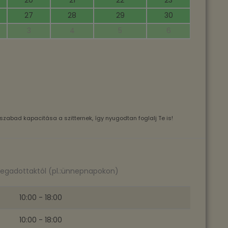
20
21
22
23
27
28
29
30
3
4
5
6
szabad kapacitása a szitternek, így nyugodtan foglalj Te is!
megadottaktól (pl.:ünnepnapokon)
10:00 - 18:00
10:00 - 18:00