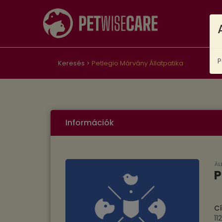
P
Keresés
Petlegio Márvány Állatpatika
Információk
ÁL
P
C
11