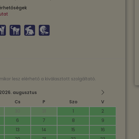
érhetőségek
utat
or lesz elérhető a kiválasztott szolgáltató.
2026. augusztus
Cs
P
Szo
V
30
31
1
2
6
7
8
9
13
14
15
16