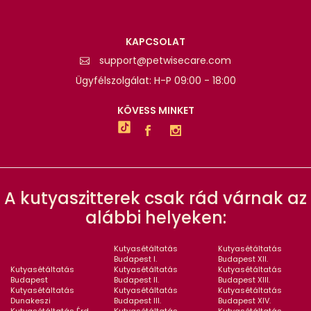
KAPCSOLAT
support@petwisecare.com
Ügyfélszolgálat: H-P 09:00 - 18:00
KÖVESS MINKET
A kutyaszitterek csak rád várnak az
alábbi helyeken:
Kutyasétáltatás
Kutyasétáltatás
Budapest I.
Budapest XII.
Kutyasétáltatás
Kutyasétáltatás
Kutyasétáltatás
Budapest
Budapest II.
Budapest XIII.
Kutyasétáltatás
Kutyasétáltatás
Kutyasétáltatás
Dunakeszi
Budapest III.
Budapest XIV.