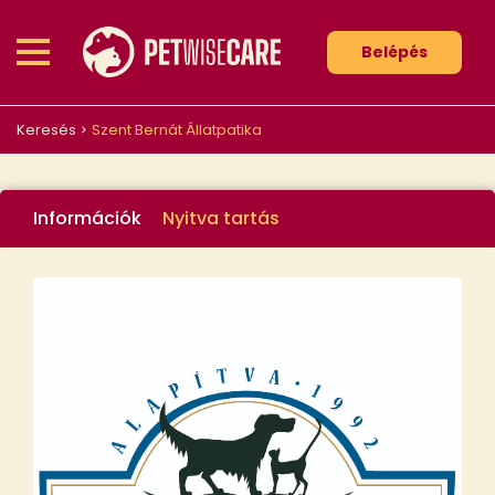
Belépés
Keresés
Szent Bernát Állatpatika
Információk
Nyitva tartás