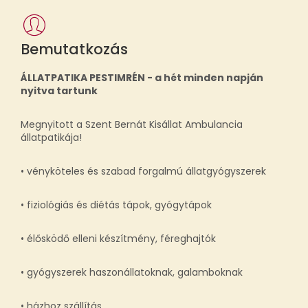
Bemutatkozás
ÁLLATPATIKA PESTIMRÉN - a hét minden napján
nyitva tartunk
Megnyitott a Szent Bernát Kisállat Ambulancia
állatpatikája!
• vényköteles és szabad forgalmú állatgyógyszerek
• fiziológiás és diétás tápok, gyógytápok
• élősködő elleni készítmény, féreghajtók
• gyógyszerek haszonállatoknak, galamboknak
• házhoz szállítás