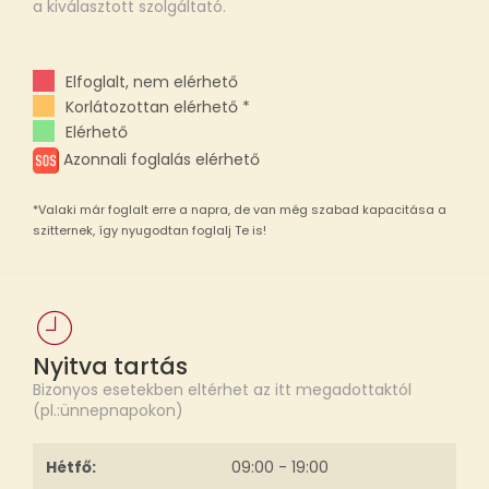
a kiválasztott szolgáltató.
Elfoglalt, nem elérhető
Korlátozottan elérhető *
Elérhető
Azonnali foglalás elérhető
*Valaki már foglalt erre a napra, de van még szabad kapacitása a
szitternek, így nyugodtan foglalj Te is!
Nyitva tartás
Bizonyos esetekben eltérhet az itt megadottaktól
(pl.:ünnepnapokon)
Hétfő:
09:00 - 19:00