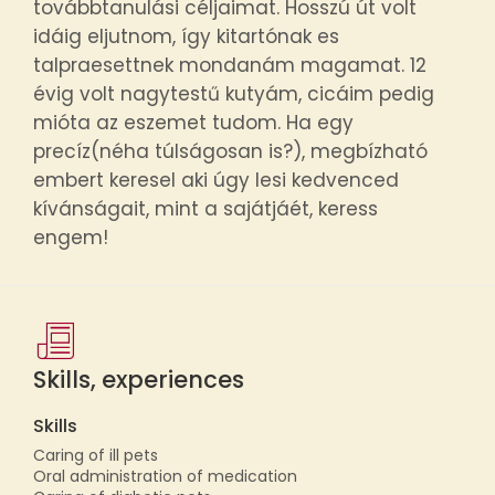
továbbtanulási céljaimat. Hosszú út volt
idáig eljutnom, így kitartónak es
talpraesettnek mondanám magamat. 12
évig volt nagytestű kutyám, cicáim pedig
mióta az eszemet tudom. Ha egy
precíz(néha túlságosan is
?
), megbízható
embert keresel aki úgy lesi kedvenced
kívánságait, mint a sajátjáét, keress
engem!
Skills, experiences
Skills
Caring of ill pets
Oral administration of medication