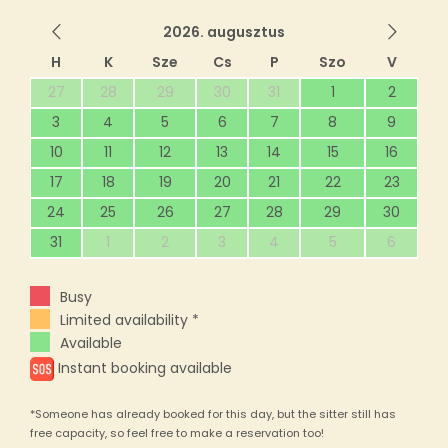
2026. augusztus
H
K
Sze
Cs
P
Szo
V
27
28
29
30
31
1
2
3
4
5
6
7
8
9
10
11
12
13
14
15
16
17
18
19
20
21
22
23
24
25
26
27
28
29
30
31
1
2
3
4
5
6
Busy
Limited availability *
Available
Instant booking available
*Someone has already booked for this day, but the sitter still has
free capacity, so feel free to make a reservation too!