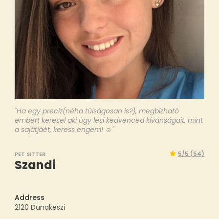
"Ha egy precíz(néha túlságosan is?), megbízható
embert keresel aki úgy lesi kedvenced kívánságait, mint
a sajátjáét, keress engem! ☺️"
5
/5 (
54
)
PET SITTER
Szandi
Address
2120 Dunakeszi