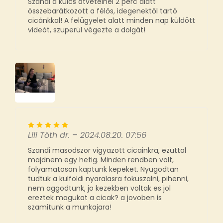
Szandi a kulcs átvételnél 2 perc alatt
összebarátkozott a félős, idegenektől tartó
cicánkkal! A felügyelet alatt minden nap küldött
videót, szuperül végezte a dolgát!
Lili Tóth dr.
–
2024.08.20. 07:56
Szandi masodszor vigyazott cicainkra, ezuttal
majdnem egy hetig. Minden rendben volt,
folyamatosan kaptunk kepeket. Nyugodtan
tudtuk a kulfoldi nyaralasra fokuszalni, pihenni,
nem aggodtunk, jo kezekben voltak es jol
ereztek magukat a cicak? a jovoben is
szamitunk a munkajara!