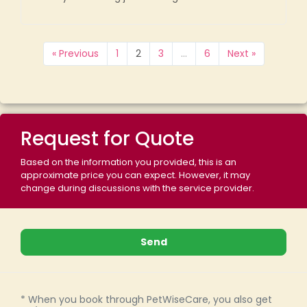
« Previous
1
2
3
…
6
Next »
Request for Quote
Based on the information you provided, this is an
approximate price you can expect. However, it may
change during discussions with the service provider.
* When you book through PetWiseCare, you also get