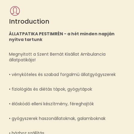
Introduction
ÁLLATPATIKA PESTIMRÉN - a hét minden napján
nyitva tartunk
Megnyitott a Szent Bernát Kisállat Ambulancia
állatpatikája!
• vényköteles és szabad forgalmú állatgyógyszerek
• fiziológiás és diétás tápok, gyógytápok
• élősködő elleni készítmény, féreghajtók
• gyógyszerek haszonállatoknak, galamboknak
• házhoz szállítás